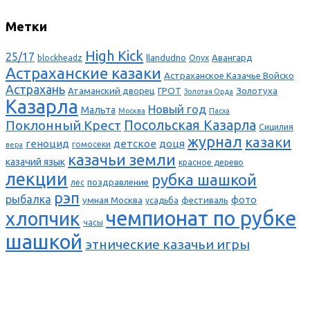
Метки
High Kick
25/17
llandudno
Авангард
blockheadz
Onyx
Астраханские казаки
Астраханское Казачье Войско
Астрахань
Атаманский дворец
ГРОТ
Золотуха
Золотая Орда
Казарла
Новый год
Мальта
Москва
Пасха
Поклонный Крест
Посольская Казарла
Сицилия
журнал
казаки
геноцид
детское
доця
гомосеки
вера
казачьи земли
казачий язык
красное дерево
лекции
рубка шашкой
поздравление
лес
рэп
рыбалка
фото
умная Москва
фестиваль
усадьба
чемпионат по рубке
хлопчик
часы
шашкой
этнические казачьи игры