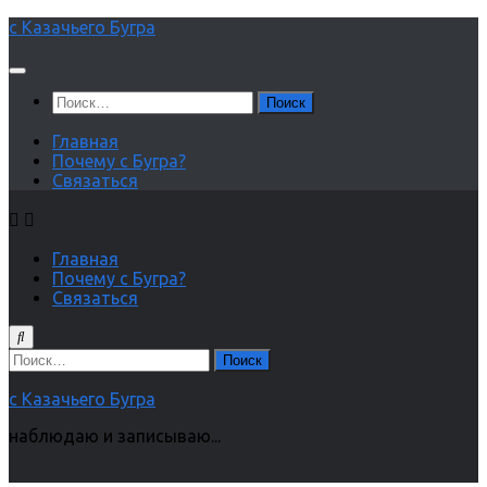
Перейти
с Казачьего Бугра
к
содержимому
Найти:
Главная
Почему с Бугра?
Связаться
Главная
Почему с Бугра?
Связаться
Найти:
с Казачьего Бугра
наблюдаю и записываю...