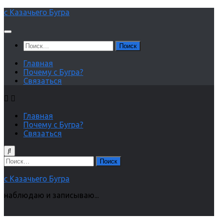
Перейти
с Казачьего Бугра
к
содержимому
Найти:
Главная
Почему с Бугра?
Связаться
Главная
Почему с Бугра?
Связаться
Найти:
с Казачьего Бугра
наблюдаю и записываю...