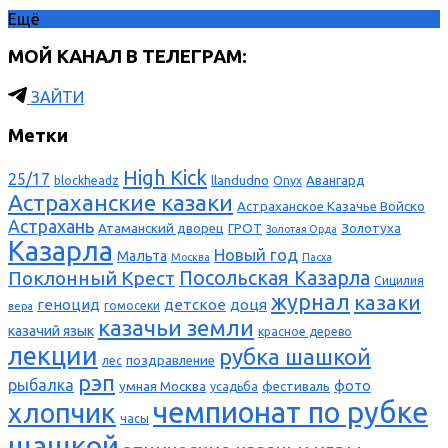
Ещё
МОЙ КАНАЛ В ТЕЛЕГРАМ:
ЗАЙТИ
Метки
High Kick
25/17
llandudno
Авангард
blockheadz
Onyx
Астраханские казаки
Астраханское Казачье Войско
Астрахань
Атаманский дворец
ГРОТ
Золотуха
Золотая Орда
Казарла
Новый год
Мальта
Москва
Пасха
Поклонный Крест
Посольская Казарла
Сицилия
журнал
казаки
геноцид
детское
доця
гомосеки
вера
казачьи земли
казачий язык
красное дерево
лекции
рубка шашкой
поздравление
лес
рэп
рыбалка
фото
умная Москва
фестиваль
усадьба
чемпионат по рубке
хлопчик
часы
шашкой