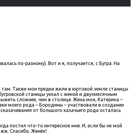
валась по-разному). Вот и я, получается, с Бугра. На
о там. Также мои предки жили в юртовой земле станицы
чебугровской станицы уехал с женой и двухмесячным
выжить сложнее, чем в столице. Жена моя, Катерина –
заки моего рода – Бородины – участвовали в создании
асказачивания от большого казачьего рода осталась
да постил что-то интересное мне. И, если бы не мой
 жж. Спасибо, Женёк!