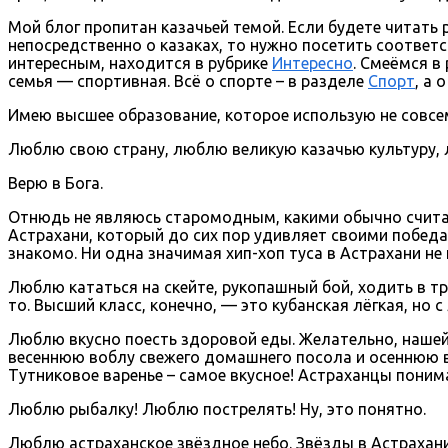
Мой блог пропитан казачьей темой. Если будете читать 
непосредственно о казаках, то нужно посетить соотве
интересным, находится в рубрике
Интересно
. Смеёмся в
семья — спортивная. Всё о спорте – в разделе
Спорт
, а 
Имею высшее образование, которое использую не совс
Люблю свою страну, люблю великую казачью культуру, 
Верю в Бога.
Отнюдь не являюсь старомодным, какими обычно считаю
Астрахани, который до сих пор удивляет своими победам
знакомо. Ни одна значимая хип-хоп туса в Астрахани не 
Люблю кататься на скейте, рукопашный бой, ходить в т
то. Высший класс, конечно, — это кубанская лёгкая, но 
Люблю вкусно поесть здоровой еды. Желательно, наше
весеннюю воблу свежего домашнего посола и осеннюю вя
Тутниковое варенье – самое вкусное! Астраханцы пони
Люблю рыбалку! Люблю пострелять! Ну, это понятно.
Люблю астраханское звёздное небо. Звёзды в Астрахани 