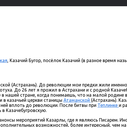
ская
, Казачий Бугор, посёлок Казачий (в разное время назы
вской (Астрахань). До революции мои предки жили именн
лотуха. До 26 лет я прожил в Астрахани и с родной Каза
е в нашей стране, когда понимаешь, что на малой родине 
ли в казачьей церкви станицы
Атаманской
(Астрахань). Ка
 в ней вплоть до революции. После битвы при
Теплинке
и р
 в Казачебугровскую.
нонсы мероприятий Казарлы, где я являюсь Писарем. Иног
 дополнительных возможностей, более интересный, чем на