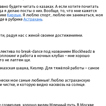
равно будете читать о казаках. А если хотите почитать
да я делаю посты о них. Вообще, то, что мне кажется
рике
Кирдык
. Я люблю спорт, люблю им заниматься, моя
де в рубрике
Астрахань
.
и, радуя нас с женой своими достижениями.
ектива по break-dance под названием Blockheadz в
поплокинг и работа в ночных клубах – мне хорошо
это не лаптем щи.
авказская шашка, Кизляр. Для тяжёлой работы – самое
ически мои самые любимые! Люблю астраханскую
чистке, и которую видно насквозь на солнце.
е созвездия, хорошо виден Млечный путь. В Москве