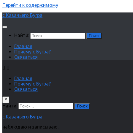
Перейти к содержимому
с Казачьего Бугра
Найти:
Главная
Почему с Бугра?
Связаться
Главная
Почему с Бугра?
Связаться
Найти:
с Казачьего Бугра
наблюдаю и записываю...