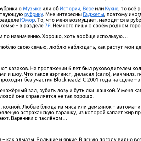
рубрики о
Музыке
или об
Истории
,
Вере
или
Кухне
, то всё 
тствующую
рубрику
. Мне интересны
Гаджеты
, поэтому иног
 разделе
Юмор
. То, что меня возмущает, находится в руб
о семье – в разделе
7Я
. Немного пишу о своём родном горо
ем по назначению. Хорошо, хоть вообще использую…
люблю свою семью, люблю наблюдать, как растут мои дет
т казаков. На протяжении 6 лет был руководителем колл
и и шоу. Что такое аэртвист, деласал (сало), мачмилз, 
проходит без участия Blockheadz! C 2001 года на сцене – 
ренажёрный зал, рубить лозу и бутылки шашкой. У меня к
с лозой она справляется не так хорошо.
й, южной. Любые блюда из мяса или демьянок – автомат
леную астраханскую тарашку, из которой капает жир при 
мают. Вареники с паслёном…
– как алмазы. Большие и яркие. В ясную погоду видно вс