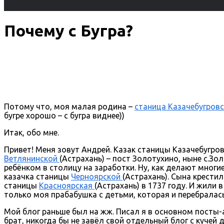
Почему с Бугра?
Потому что, моя малая родина –
станица Казачебугров
бугре хорошо – с бугра виднее))
Итак, обо мне.
Привет! Меня зовут Андрей. Казак станицы Казачебугро
Ветлянинской
(Астрахань) – пост Золотухино, ныне с.Зо
ребёнком в столицу на заработки. Ну, как делают многи
казачка станицы
Черноярской
(Астрахань). Сына крести
станицы
Красноярская
(Астрахань) в 1737 году. И жили
только моя прабабушка с детьми, которая и перебралась
Мой блог раньше был на жж. Писал я в основном посты-а
брат, никогда бы не завёл свой отдельный блог с кучей