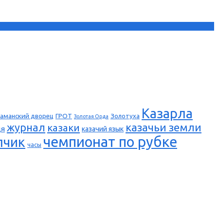
Казарла
аманский дворец
ГРОТ
Золотуха
Золотая Орда
казачьи земли
журнал
казаки
ця
казачий язык
чемпионат по рубке
пчик
часы