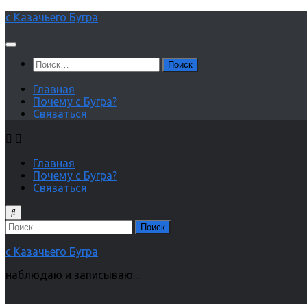
Перейти
с Казачьего Бугра
к
содержимому
Найти:
Главная
Почему с Бугра?
Связаться
Главная
Почему с Бугра?
Связаться
Найти:
с Казачьего Бугра
наблюдаю и записываю...