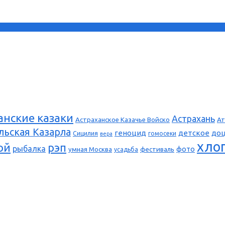
анские казаки
Астрахань
Астраханское Казачье Войско
Ат
льская Казарла
геноцид
детское
до
Сицилия
гомосеки
вера
хло
ой
рэп
рыбалка
фото
умная Москва
фестиваль
усадьба