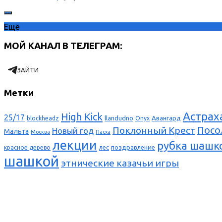
Ещё
МОЙ КАНАЛ В ТЕЛЕГРАМ:
ЗАЙТИ
Метки
Астрах
High Kick
25/17
llandudno
Авангард
blockheadz
Onyx
Поклонный Крест
Посо
Новый год
Мальта
Москва
Пасха
лекции
рубка шашк
поздравление
красное дерево
лес
шашкой
этнические казачьи игры