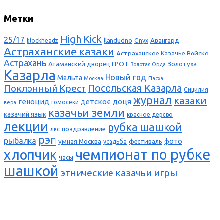
Метки
High Kick
25/17
llandudno
Авангард
blockheadz
Onyx
Астраханские казаки
Астраханское Казачье Войско
Астрахань
Атаманский дворец
ГРОТ
Золотуха
Золотая Орда
Казарла
Новый год
Мальта
Москва
Пасха
Поклонный Крест
Посольская Казарла
Сицилия
журнал
казаки
геноцид
детское
доця
гомосеки
вера
казачьи земли
казачий язык
красное дерево
лекции
рубка шашкой
поздравление
лес
рэп
рыбалка
фото
умная Москва
фестиваль
усадьба
чемпионат по рубке
хлопчик
часы
шашкой
этнические казачьи игры