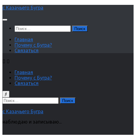
Перейти
с Казачьего Бугра
к
содержимому
Найти:
Главная
Почему с Бугра?
Связаться
Главная
Почему с Бугра?
Связаться
Найти:
с Казачьего Бугра
наблюдаю и записываю...