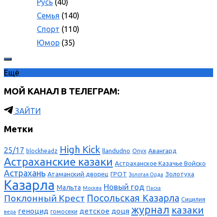
Русь
(40)
Семья
(140)
Спорт
(110)
Юмор
(35)
Ещё
МОЙ КАНАЛ В ТЕЛЕГРАМ:
ЗАЙТИ
Метки
High Kick
25/17
llandudno
Авангард
blockheadz
Onyx
Астраханские казаки
Астраханское Казачье Войско
Астрахань
Атаманский дворец
ГРОТ
Золотуха
Золотая Орда
Казарла
Новый год
Мальта
Москва
Пасха
Поклонный Крест
Посольская Казарла
Сицилия
журнал
казаки
геноцид
детское
доця
гомосеки
вера