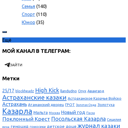
Семья
(140)
Спорт
(110)
Юмор
(35)
Ещё
МОЙ КАНАЛ В ТЕЛЕГРАМ:
ЗАЙТИ
Метки
High Kick
25/17
llandudno
Авангард
blockheadz
Onyx
Астраханские казаки
Астраханское Казачье Войско
Астрахань
Атаманский дворец
ГРОТ
Золотуха
Золотая Орда
Казарла
Новый год
Мальта
Москва
Пасха
Поклонный Крест
Посольская Казарла
Сицилия
журнал
казаки
геноцид
детское
доця
гомосеки
вера