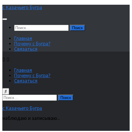
Перейти
с Казачьего Бугра
к
содержимому
Найти:
Главная
Почему с Бугра?
Связаться
Главная
Почему с Бугра?
Связаться
Найти:
с Казачьего Бугра
наблюдаю и записываю...