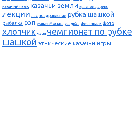
казачьи земли
казачий язык
красное дерево
лекции
рубка шашкой
поздравление
лес
рэп
рыбалка
фото
умная Москва
фестиваль
усадьба
чемпионат по рубке
хлопчик
часы
шашкой
этнические казачьи игры