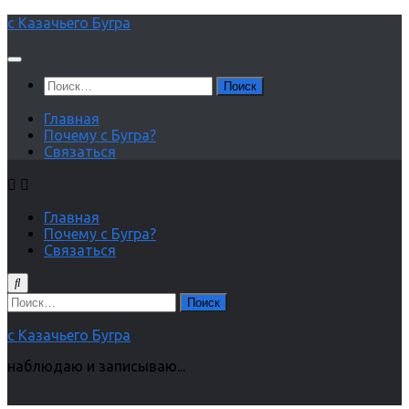
Перейти
с Казачьего Бугра
к
содержимому
Найти:
Главная
Почему с Бугра?
Связаться
Главная
Почему с Бугра?
Связаться
Найти:
с Казачьего Бугра
наблюдаю и записываю...