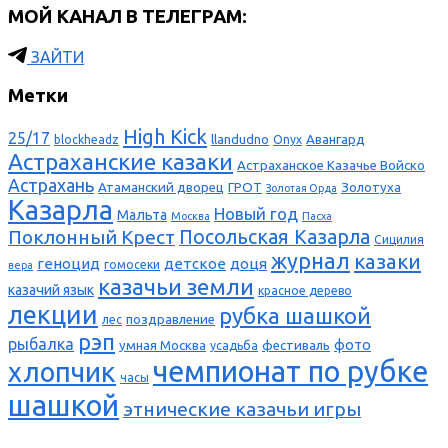
МОЙ КАНАЛ В ТЕЛЕГРАМ:
ЗАЙТИ
Метки
High Kick
25/17
llandudno
Авангард
blockheadz
Onyx
Астраханские казаки
Астраханское Казачье Войско
Астрахань
Атаманский дворец
ГРОТ
Золотуха
Золотая Орда
Казарла
Новый год
Мальта
Москва
Пасха
Поклонный Крест
Посольская Казарла
Сицилия
журнал
казаки
геноцид
детское
доця
гомосеки
вера
казачьи земли
казачий язык
красное дерево
лекции
рубка шашкой
поздравление
лес
рэп
рыбалка
фото
умная Москва
фестиваль
усадьба
чемпионат по рубке
хлопчик
часы
шашкой
этнические казачьи игры