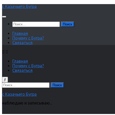
Перейти
с Казачьего Бугра
к
содержимому
Найти:
Главная
Почему с Бугра?
Связаться
Главная
Почему с Бугра?
Связаться
Найти:
с Казачьего Бугра
наблюдаю и записываю...