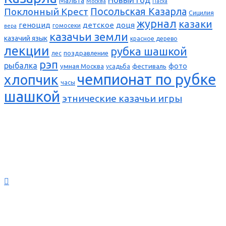
Мальта
Москва
Пасха
Поклонный Крест
Посольская Казарла
Сицилия
журнал
казаки
геноцид
детское
доця
гомосеки
вера
казачьи земли
казачий язык
красное дерево
лекции
рубка шашкой
поздравление
лес
рэп
рыбалка
фото
умная Москва
фестиваль
усадьба
чемпионат по рубке
хлопчик
часы
шашкой
этнические казачьи игры