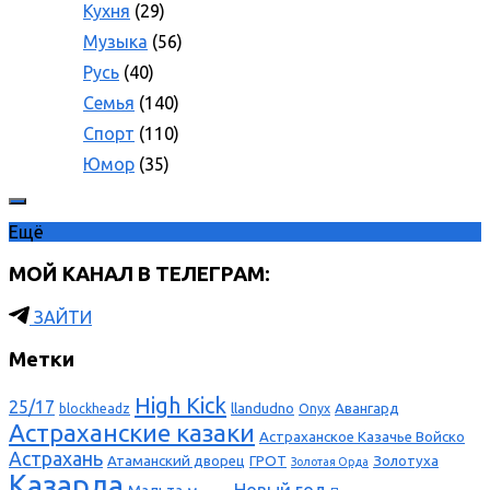
Кухня
(29)
Музыка
(56)
Русь
(40)
Семья
(140)
Спорт
(110)
Юмор
(35)
Ещё
МОЙ КАНАЛ В ТЕЛЕГРАМ:
ЗАЙТИ
Метки
High Kick
25/17
llandudno
Авангард
blockheadz
Onyx
Астраханские казаки
Астраханское Казачье Войско
Астрахань
Атаманский дворец
ГРОТ
Золотуха
Золотая Орда
Казарла
Новый год