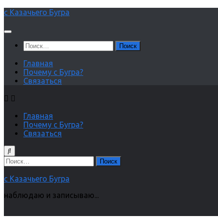
Перейти
с Казачьего Бугра
к
содержимому
Найти:
Главная
Почему с Бугра?
Связаться
Главная
Почему с Бугра?
Связаться
Найти:
с Казачьего Бугра
наблюдаю и записываю...