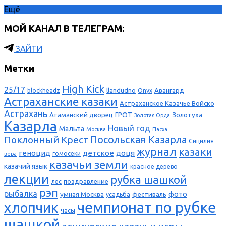
Ещё
МОЙ КАНАЛ В ТЕЛЕГРАМ:
ЗАЙТИ
Метки
High Kick
25/17
llandudno
Авангард
blockheadz
Onyx
Астраханские казаки
Астраханское Казачье Войско
Астрахань
Атаманский дворец
ГРОТ
Золотуха
Золотая Орда
Казарла
Новый год
Мальта
Москва
Пасха
Поклонный Крест
Посольская Казарла
Сицилия
журнал
казаки
геноцид
детское
доця
гомосеки
вера
казачьи земли
казачий язык
красное дерево
лекции
рубка шашкой
поздравление
лес
рэп
рыбалка
фото
умная Москва
фестиваль
усадьба
чемпионат по рубке
хлопчик
часы
шашкой