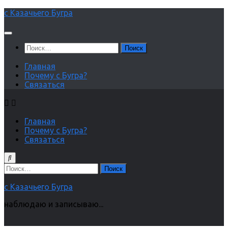
Перейти
с Казачьего Бугра
к
содержимому
Найти:
Главная
Почему с Бугра?
Связаться
Главная
Почему с Бугра?
Связаться
Найти:
с Казачьего Бугра
наблюдаю и записываю...