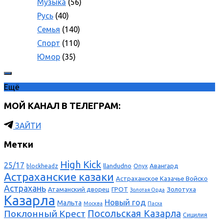
Музыка
(56)
Русь
(40)
Семья
(140)
Спорт
(110)
Юмор
(35)
Ещё
МОЙ КАНАЛ В ТЕЛЕГРАМ:
ЗАЙТИ
Метки
High Kick
25/17
llandudno
Авангард
blockheadz
Onyx
Астраханские казаки
Астраханское Казачье Войско
Астрахань
Атаманский дворец
ГРОТ
Золотуха
Золотая Орда
Казарла
Новый год
Мальта
Москва
Пасха
Поклонный Крест
Посольская Казарла
Сицилия