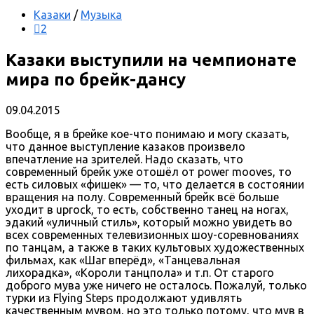
Казаки
/
Музыка
2
Казаки выступили на чемпионате
мира по брейк-дансу
09.04.2015
Вообще, я в брейке кое-что понимаю и могу сказать,
что данное выступление казаков произвело
впечатление на зрителей. Надо сказать, что
современный брейк уже отошёл от power mooves, то
есть силовых «фишек» — то, что делается в состоянии
вращения на полу. Современный брейк всё больше
уходит в uprock, то есть, собственно танец на ногах,
эдакий «уличный стиль», который можно увидеть во
всех современных телевизионных шоу-соревнованиях
по танцам, а также в таких культовых художественных
фильмах, как «Шаг вперёд», «Танцевальная
лихорадка», «Короли танцпола» и т.п. От старого
доброго мува уже ничего не осталось. Пожалуй, только
турки из Flying Steps продолжают удивлять
качественным мувом, но это только потому, что мув в