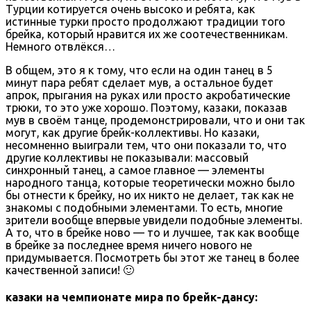
Турции котируется очень высоко и ребята, как
истинные турки просто продолжают традиции того
брейка, который нравится их же соотечественникам.
Немного отвлёкся…
В общем, это я к тому, что если на один танец в 5
минут пара ребят сделает мув, а остальное будет
апрок, прыгания на руках или просто акробатические
трюки, то это уже хорошо. Поэтому, казаки, показав
мув в своём танце, продемонстрировали, что и они так
могут, как другие брейк-коллективы. Но казаки,
несомненно выиграли тем, что они показали то, что
другие коллективы не показывали: массовый
синхронный танец, а самое главное — элементы
народного танца, которые теоретически можно было
бы отнести к брейку, но их никто не делает, так как не
знакомы с подобными элементами. То есть, многие
зрители вообще впервые увидели подобные элементы.
А то, что в брейке ново — то и лучшее, так как вообще
в брейке за последнее время ничего нового не
придумывается. Посмотреть бы этот же танец в более
качественной записи! 🙂
казаки на чемпионате мира по брейк-дансу: