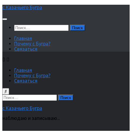
Перейти
с Казачьего Бугра
к
содержимому
Найти:
Главная
Почему с Бугра?
Связаться
Главная
Почему с Бугра?
Связаться
Найти:
с Казачьего Бугра
наблюдаю и записываю...