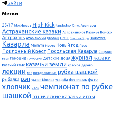
ЗАЙТИ
Метки
High Kick
25/17
llandudno
Авангард
blockheadz
Onyx
Астраханские казаки
Астраханское Казачье Войско
Астрахань
Атаманский дворец
ГРОТ
Золотуха
Золотая Орда
Казарла
Новый год
Мальта
Москва
Пасха
Поклонный Крест
Посольская Казарла
Сицилия
журнал
казаки
геноцид
детское
доця
гомосеки
вера
казачьи земли
казачий язык
красное дерево
лекции
рубка шашкой
поздравление
лес
рэп
рыбалка
фото
умная Москва
фестиваль
усадьба
чемпионат по рубке
хлопчик
часы
шашкой
этнические казачьи игры