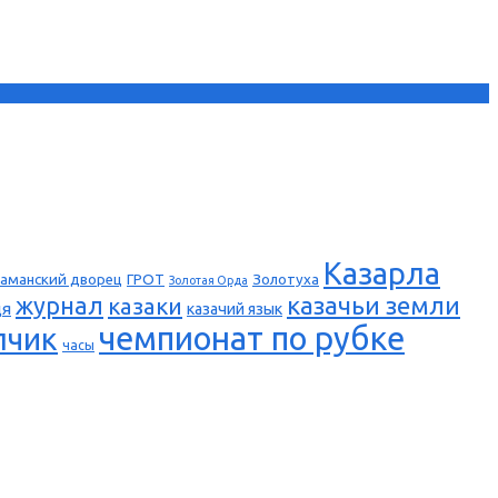
Казарла
аманский дворец
ГРОТ
Золотуха
Золотая Орда
казачьи земли
журнал
казаки
ця
казачий язык
чемпионат по рубке
пчик
часы