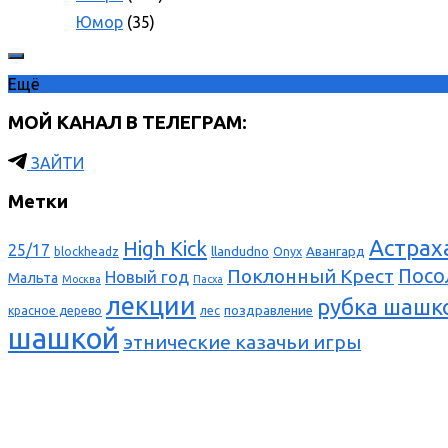
Юмор
(35)
Ещё
МОЙ КАНАЛ В ТЕЛЕГРАМ:
ЗАЙТИ
Метки
Астрах
High Kick
25/17
llandudno
Авангард
blockheadz
Onyx
Поклонный Крест
Посо
Новый год
Мальта
Москва
Пасха
лекции
рубка шашк
поздравление
красное дерево
лес
шашкой
этнические казачьи игры