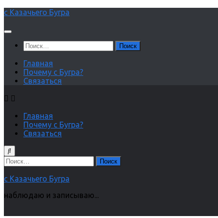
Перейти
с Казачьего Бугра
к
содержимому
Найти:
Главная
Почему с Бугра?
Связаться
Главная
Почему с Бугра?
Связаться
Найти:
с Казачьего Бугра
наблюдаю и записываю...