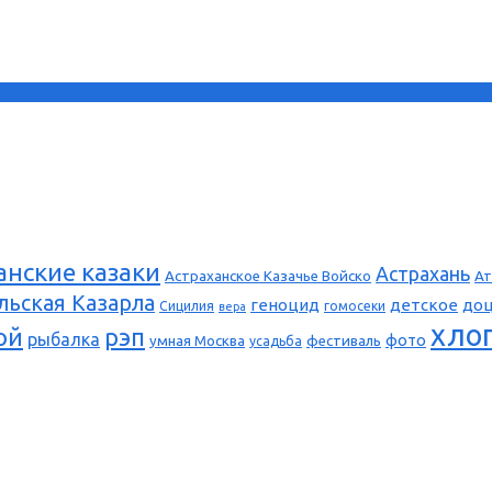
анские казаки
Астрахань
Астраханское Казачье Войско
Ат
льская Казарла
геноцид
детское
до
Сицилия
гомосеки
вера
хло
ой
рэп
рыбалка
фото
умная Москва
фестиваль
усадьба