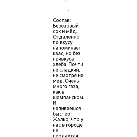
.
Состав:
Берёзовый
сок и мёд.
Отдалённо
по вкусу
напоминает
квас, но без
привкуса
хлеба. Почти
не сладкий,
не смотря на
мёд. Очень
много газа,
как в
шампанском.
И
напиваешся
быстро!
Жалко, что у
нас в городе
не
продаётся.