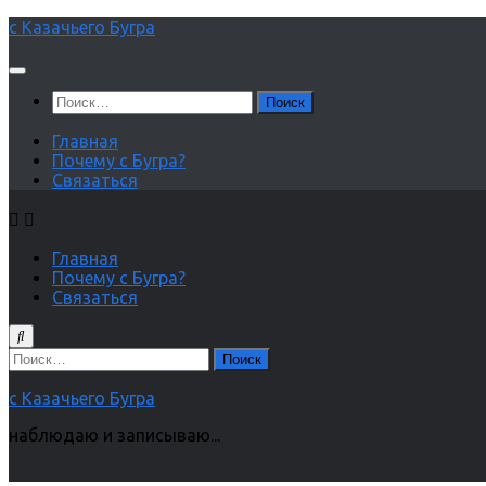
Перейти
с Казачьего Бугра
к
содержимому
Найти:
Главная
Почему с Бугра?
Связаться
Главная
Почему с Бугра?
Связаться
Найти:
с Казачьего Бугра
наблюдаю и записываю...