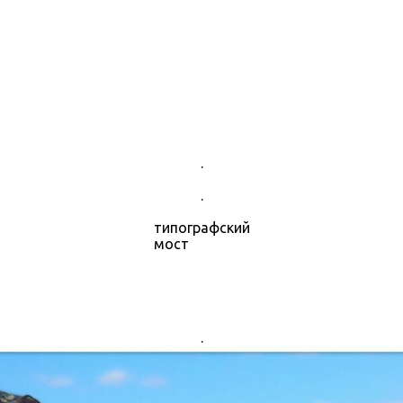
.
.
типографский
мост
.