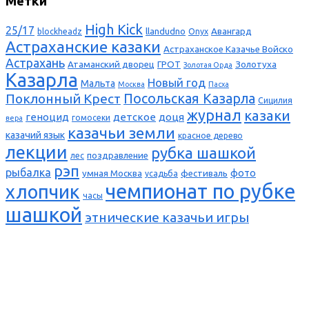
Метки
High Kick
25/17
llandudno
Авангард
blockheadz
Onyx
Астраханские казаки
Астраханское Казачье Войско
Астрахань
Атаманский дворец
ГРОТ
Золотуха
Золотая Орда
Казарла
Новый год
Мальта
Москва
Пасха
Поклонный Крест
Посольская Казарла
Сицилия
журнал
казаки
геноцид
детское
доця
гомосеки
вера
казачьи земли
казачий язык
красное дерево
лекции
рубка шашкой
поздравление
лес
рэп
рыбалка
фото
умная Москва
фестиваль
усадьба
чемпионат по рубке
хлопчик
часы
шашкой
этнические казачьи игры