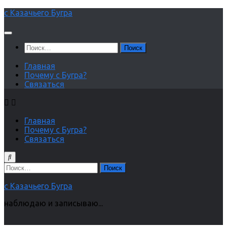
Перейти
с Казачьего Бугра
к
содержимому
Найти:
Главная
Почему с Бугра?
Связаться
Главная
Почему с Бугра?
Связаться
Найти:
с Казачьего Бугра
наблюдаю и записываю...