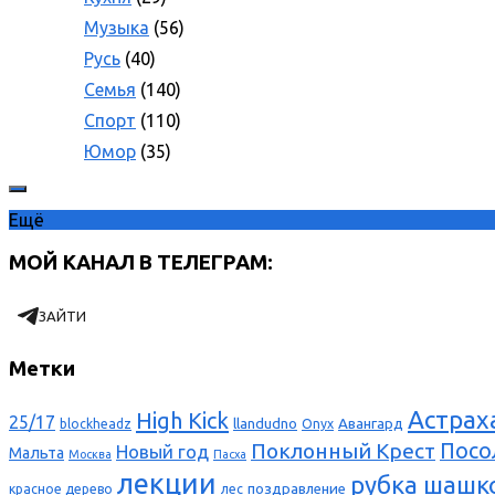
Музыка
(56)
Русь
(40)
Семья
(140)
Спорт
(110)
Юмор
(35)
Ещё
МОЙ КАНАЛ В ТЕЛЕГРАМ:
ЗАЙТИ
Метки
Астрах
High Kick
25/17
llandudno
Авангард
blockheadz
Onyx
Поклонный Крест
Посо
Новый год
Мальта
Москва
Пасха
лекции
рубка шашк
поздравление
красное дерево
лес