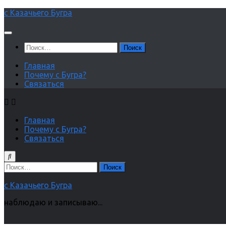
Перейти
с Казачьего Бугра
к
содержимому
Найти:
Главная
Почему с Бугра?
Связаться
Главная
Почему с Бугра?
Связаться
Найти:
с Казачьего Бугра
наблюдаю и записываю...