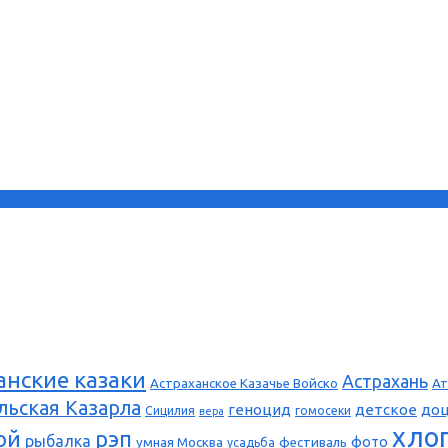
анские казаки
Астрахань
Астраханское Казачье Войско
Ат
льская Казарла
геноцид
детское
до
Сицилия
гомосеки
вера
хло
ой
рэп
рыбалка
фото
умная Москва
фестиваль
усадьба