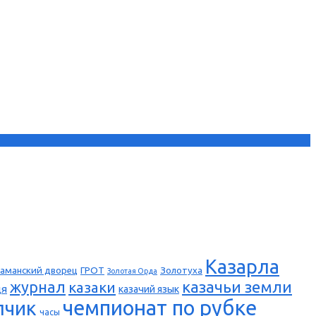
Казарла
аманский дворец
ГРОТ
Золотуха
Золотая Орда
казачьи земли
журнал
казаки
ця
казачий язык
чемпионат по рубке
пчик
часы