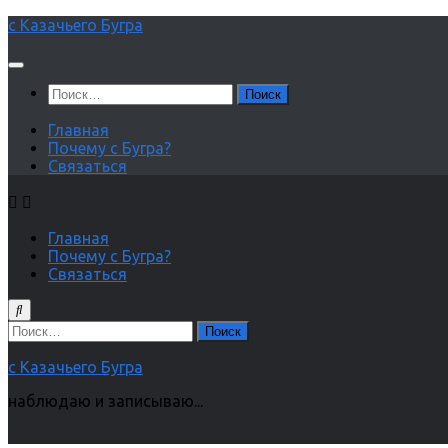
Перейти
с Казачьего Бугра
к
содержимому
Найти:
Главная
Почему с Бугра?
Связаться
Главная
Почему с Бугра?
Связаться
Найти:
с Казачьего Бугра
наблюдаю и записываю...