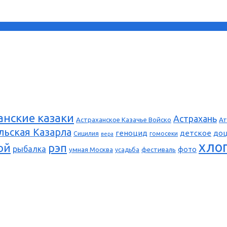
анские казаки
Астрахань
Астраханское Казачье Войско
Ат
льская Казарла
геноцид
детское
до
Сицилия
гомосеки
вера
хло
ой
рэп
рыбалка
фото
умная Москва
фестиваль
усадьба