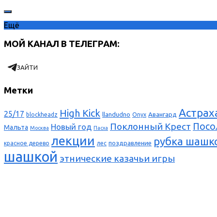
Ещё
МОЙ КАНАЛ В ТЕЛЕГРАМ:
ЗАЙТИ
Метки
Астрах
High Kick
25/17
llandudno
Авангард
blockheadz
Onyx
Поклонный Крест
Посо
Новый год
Мальта
Москва
Пасха
лекции
рубка шашк
поздравление
красное дерево
лес
шашкой
этнические казачьи игры