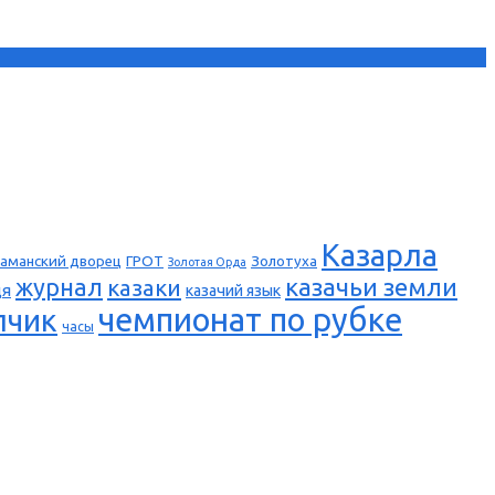
Казарла
аманский дворец
ГРОТ
Золотуха
Золотая Орда
казачьи земли
журнал
казаки
ця
казачий язык
чемпионат по рубке
пчик
часы