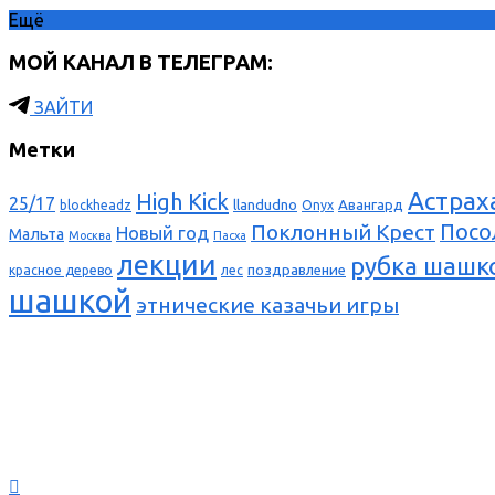
Ещё
МОЙ КАНАЛ В ТЕЛЕГРАМ:
ЗАЙТИ
Метки
Астрах
High Kick
25/17
llandudno
Авангард
blockheadz
Onyx
Поклонный Крест
Посо
Новый год
Мальта
Москва
Пасха
лекции
рубка шашк
поздравление
красное дерево
лес
шашкой
этнические казачьи игры