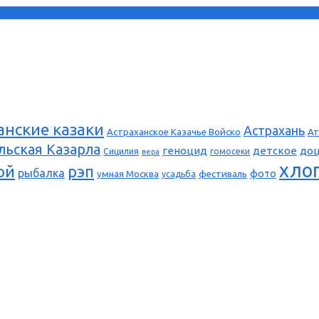
анские казаки
Астрахань
Астраханское Казачье Войско
Ат
льская Казарла
геноцид
детское
до
Сицилия
гомосеки
вера
хло
ой
рэп
рыбалка
фото
умная Москва
фестиваль
усадьба