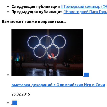
Следующая публикация
Тренерский семинар (Ф
Предыдущая публикация
Новогодний Парк Горь
Вам может также понравиться...
0
выставка декораций с Олимпийских Игр в Сочи
25.02.2015
0