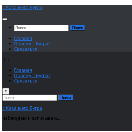
Перейти
с Казачьего Бугра
к
содержимому
Найти:
Главная
Почему с Бугра?
Связаться
Главная
Почему с Бугра?
Связаться
Найти:
с Казачьего Бугра
наблюдаю и записываю...