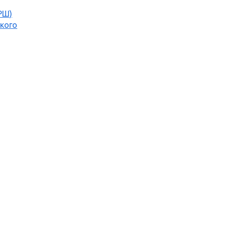
РШ)
кого