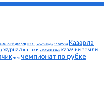
Казарла
аманский дворец
ГРОТ
Золотуха
Золотая Орда
казачьи земли
журнал
казаки
ця
казачий язык
чемпионат по рубке
пчик
часы