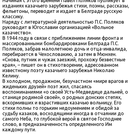
Начиная с этого времени Павел Поляков публикует в
изданиях казачьего зарубежья стихи, поэмы, рассказы,
фельетоны, переводит и издает в Белграде русскую
классику.
Наряду с литературной деятельностью П.С. Поляков
руководит в Югославии организацией «Вольное
казачество».
В 1944 году в связи с приближением линии фронта и
массированными бомбардировками Белграда П.С.
Поляков, забрав малолетнюю дочь и отца-инвалида,
перебирается в Чехословакию, а затем в Мюнхен.
«Снова, путник и чужак заезжий, прохожу безвестные
края», – пишет он в стихотворении, адресованном
известному поэту казачьего зарубежья Николаю
Келину.
В холодном, продажном, безучастном «мире врагов и
жиденьких друзей» поэт жил, спасаясь
воспоминаниями «о своей Усть-Медведице дальней, о
станице родимой своей», о родных донских степях,
вскормивших и взрастивших казачью вольницу. Его
стихи полны то горьким недоумением и обидой за
судьбу казаков, восходящими иногда в отчаянии до
самого Неба, то глубокой верой в святое Господнее
слово, в предназначенность определенного Им
каждому пути.