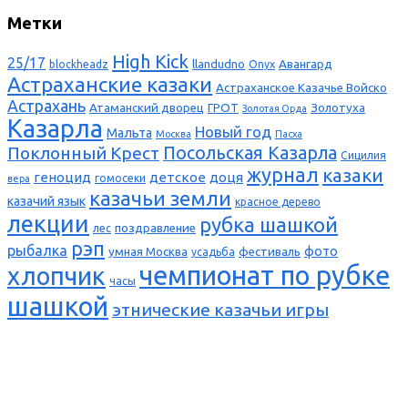
Метки
High Kick
25/17
llandudno
Авангард
blockheadz
Onyx
Астраханские казаки
Астраханское Казачье Войско
Астрахань
Атаманский дворец
ГРОТ
Золотуха
Золотая Орда
Казарла
Новый год
Мальта
Москва
Пасха
Поклонный Крест
Посольская Казарла
Сицилия
журнал
казаки
геноцид
детское
доця
гомосеки
вера
казачьи земли
казачий язык
красное дерево
лекции
рубка шашкой
поздравление
лес
рэп
рыбалка
фото
умная Москва
фестиваль
усадьба
чемпионат по рубке
хлопчик
часы
шашкой
этнические казачьи игры