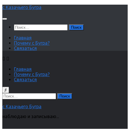
Перейти
с Казачьего Бугра
к
содержимому
Найти:
Главная
Почему с Бугра?
Связаться
Главная
Почему с Бугра?
Связаться
Найти:
с Казачьего Бугра
наблюдаю и записываю...