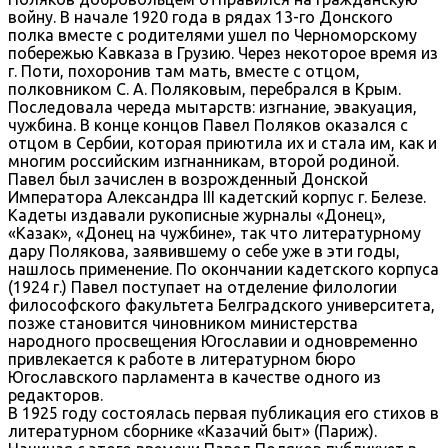
войну. В начале 1920 года в рядах 13-го Донского
полка вместе с родителями ушел по Черноморскому
побережью Кавказа в Грузию. Через некоторое время из
г. Поти, похоронив там мать, вместе с отцом,
полковником С. А. Поляковым, перебрался в Крым.
Последовала череда мытарств: изгнание, эвакуация,
чужбина. В конце концов Павел Поляков оказался с
отцом в Сербии, которая приютила их и стала им, как и
многим российским изгнанникам, второй родиной.
Павел был зачислен в возрожденный Донской
Императора Александра III кадетский корпус г. Белезе.
Кадеты издавали рукописные журналы «Донец»,
«Казак», «Донец на чужбине», так что литературному
дару Полякова, заявившему о себе уже в эти годы,
нашлось применение. По окончании кадетского корпуса
(1924 г.) Павел поступает на отделение филологии
философского факультета Белградского университета,
позже становится чиновником министерства
народного просвещения Югославии и одновременно
привлекается к работе в литературном бюро
Югославского парламента в качестве одного из
редакторов.
В 1925 году состоялась первая публикация его стихов в
литературном сборнике «Казачий быт» (Париж).