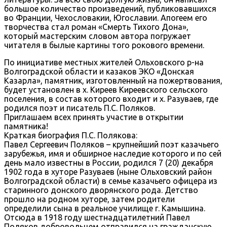
большое количество произведений, публиковавшихся
во Франции, Чехословакии, Югославии. Апогеем его
творчества стал роман «Смерть Тихого Дона»,
который мастерским словом автора погружает
читателя в былые картины того рокового времени.
По инициативе местных жителей Ольховского р-на
Волгоградской области и казаков ЭКО «Донская
Казарла», памятник, изготовленный на пожертвования,
будет установлен в х. Киреев Киреевского сельского
поселения, в состав которого входит и х. Разуваев, где
родился поэт и писатель П.С. Поляков.
Приглашаем всех принять участие в открытии
памятника!
Краткая биография П.С. Полякова:
Павел Сергеевич Поляков – крупнейший поэт казачьего
зарубежья, имя и обширное наследие которого и по сей
день мало известны в России, родился 7 (20) декабря
1902 года в хуторе Разуваев (ныне Ольховский район
Волгоградской области) в семье казачьего офицера из
старинного донского дворянского рода. Детство
прошло на родном хуторе, затем родители
определили сына в реальное училище г. Камышина.
Отсюда в 1918 году шестнадцатилетний Павел
Поляков добровольцем отправился на гражданскую