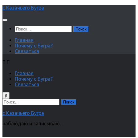
Перейти
с Казачьего Бугра
к
содержимому
Найти:
Главная
Почему с Бугра?
Связаться
Главная
Почему с Бугра?
Связаться
Найти:
с Казачьего Бугра
наблюдаю и записываю...