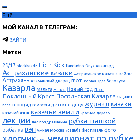
Ещё
МОЙ КАНАЛ В ТЕЛЕГРАМ:
ЗАЙТИ
Метки
High Kick
25/17
llandudno
Авангард
blockheadz
Onyx
Астраханские казаки
Астраханское Казачье Войско
Астрахань
Атаманский дворец
ГРОТ
Золотуха
Золотая Орда
Казарла
Новый год
Мальта
Москва
Пасха
Поклонный Крест
Посольская Казарла
Сицилия
журнал
казаки
геноцид
детское
доця
гомосеки
вера
казачьи земли
казачий язык
красное дерево
лекции
рубка шашкой
поздравление
лес
рэп
рыбалка
фото
умная Москва
фестиваль
усадьба
чемпионат по рубке
хлопчик