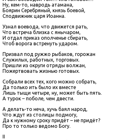
Ну, кем-то, навродь атамана,
Боярин Серебряный, князь боевой,
Сподвижник царя Иоанна.
Узнал воевода, что движется рать,
Что встреча близка с янычаром,
И отдал приказ ополченье сбирать,
Чтоб ворога встренуть ударом.
Призвал под ружжо рыбаков, горожан
Служилых, работных, торговых.
Пришли из округи отряды волжан,
Пожертвовать жизнью готовых.
Собрали всех тех, кого можно собрать,
Да только ить было их вместе
Лишь тыщи четыре, ну, может быть пять.
А турок – поболе, чем двести.
А делать-то неча, хучь баял народ,
Что ждут из столицы подмогу,
Да к нужному сроку придёт – не придёт?
Про то только ведомо Богу.
II