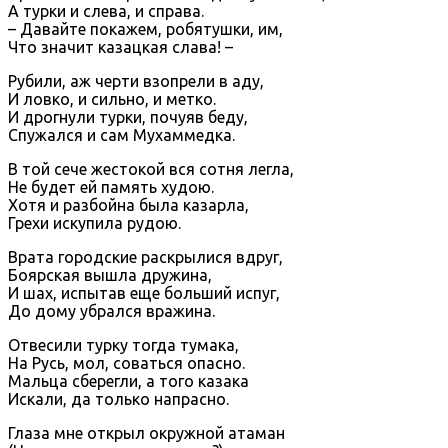
А турки и слева, и справа.
– Давайте покажем, робятушки, им,
Что значит казацкая слава! –
Рубили, аж черти взопрели в аду,
И ловко, и сильно, и метко.
И дрогнули турки, почуяв беду,
Спужался и сам Мухаммедка.
В той сече жестокой вся сотня легла,
Не будет ей память худою.
Хотя и разбойна была казарла,
Грехи искупила рудою.
Врата городские раскрылися вдруг,
Боярская вышла дружина,
И шах, испытав еще больший испуг,
До дому убрался вражина.
Отвесили турку тогда тумака,
На Русь, мол, соваться опасно.
Мальца сберегли, а того казака
Искали, да только напрасно.
Глаза мне открыл окружной атаман