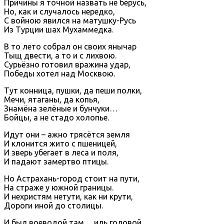
Причины я точной назвать не берусь,
Но, как и случалось нередко,
С войною явился на матушку-Русь
Из Турции шах Мухаммедка.
В то лето собрал он своих янычар
Тыщ двести, а то и с лихвою.
Сурьёзно готовил вражина удар,
Победы хотел над Москвою.
Тут конница, пушки, да пеши полки,
Мечи, ятаганы, да копья,
Знамёна зелёные и бунчуки…
Бойцы, а не стадо холопье.
Идут они – ажно трясётся земля
И клонится жито с пшеницей,
И зверь убегает в леса и поля,
И падают замертво птицы.
Но Астрахань-город стоит на пути,
На страже у южной границы.
И нехристям нетути, как ни крути,
Дороги иной до столицы.
И был воеводой там… иль головой…