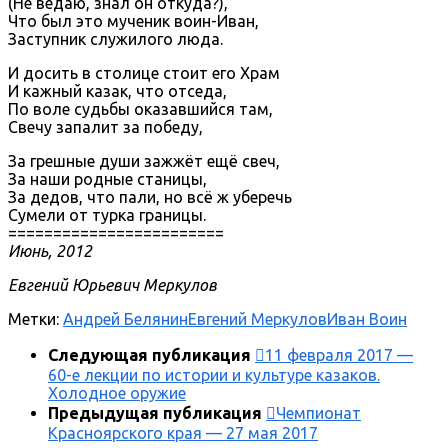
(Не ведаю, знал он откуда?),
Что был это мученик воин-Иван,
Заступник служилого люда.
И досить в столице стоит его Храм
И кажный казак, что отседа,
По воле судьбы оказавшийся там,
Свечу запалит за победу,
За грешные души зажжёт ещё свеч,
За наши родные станицы,
За дедов, что пали, но всё ж уберечь
Сумели от турка границы.
========================
Июнь, 2012
Евгений Юрьевич Меркулов
Метки:
Андрей Белянин
Евгений Меркулов
Иван Воин
Следующая публикация
11 февраля 2017 —
60-е лекции по истории и культуре казаков.
Холодное оружие
Предыдущая публикация
Чемпионат
Красноярского края — 27 мая 2017