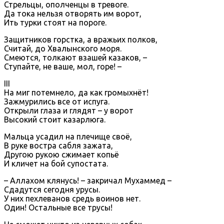
Стрельцы, ополченцы в тревоге.
Да тока нельзя отворять им ворот,
Ить турки стоят на пороге.
Защитников горстка, а вражьих полков,
Считай, до Хвалынского моря.
Смеются, толкают взашей казаков, –
Ступайте, не ваше, мол, горе! –
III
На миг потемнело, да как громыхнёт!
Зажмурились все от испуга.
Открыли глаза и глядят – у ворот
Высокий стоит казарлюга.
Мальца усадил на плечище своё,
В руке востра сабля зажата,
Другою рукою сжимает копьё
И кличет на бой супостата.
– Аллахом клянусь! – закричал Мухаммед –
Сдадутся сегодня урусы.
У них пехлеванов средь воинов нет.
Один! Остальные все трусы!