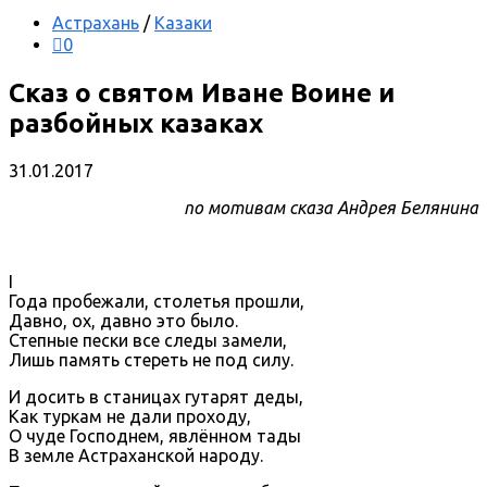
Астрахань
/
Казаки
0
Сказ о святом Иване Воине и
разбойных казаках
31.01.2017
по мотивам сказа Андрея Белянина
I
Года пробежали, столетья прошли,
Давно, ох, давно это было.
Степные пески все следы замели,
Лишь память стереть не под силу.
И досить в станицах гутарят деды,
Как туркам не дали проходу,
О чуде Господнем, явлённом тады
В земле Астраханской народу.