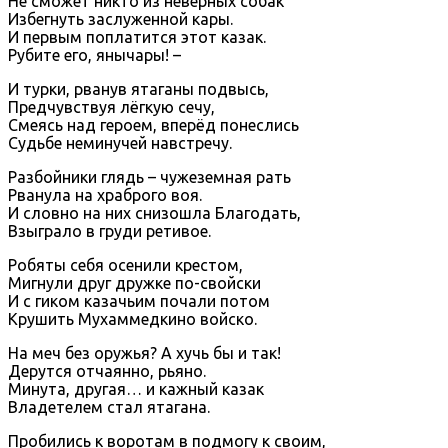
Не сможет никто из неверных собак
Избегнуть заслуженной кары.
И первым поплатится этот казак.
Рубите его, янычары! –
И турки, рванув ятаганы подвысь,
Предчувствуя лёгкую сечу,
Смеясь над героем, вперёд понеслись
Судьбе неминучей навстречу.
Разбойники глядь – чужеземная рать
Рванула на храброго воя.
И словно на них снизошла Благодать,
Взыграло в груди ретивое.
Робяты себя осенили крестом,
Мигнули друг дружке по-свойски
И с гиком казачьим почали потом
Крушить Мухаммедкино войско.
На меч без оружья? А хучь бы и так!
Дерутся отчаянно, рьяно.
Минута, другая… и кажный казак
Владетелем стал ятагана.
Пробились к воротам в подмогу к своим,