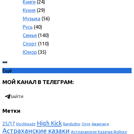
Книги
(24)
Кухня
(29)
Музыка
(56)
Русь
(40)
Семья
(140)
Спорт
(110)
Юмор
(35)
Ещё
МОЙ КАНАЛ В ТЕЛЕГРАМ:
ЗАЙТИ
Метки
High Kick
25/17
llandudno
Авангард
blockheadz
Onyx
Астраханские казаки
Астраханское Казачье Войско