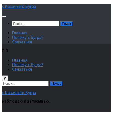
Перейти
с Казачьего Бугра
к
содержимому
Найти:
Главная
Почему с Бугра?
Связаться
Главная
Почему с Бугра?
Связаться
Найти:
с Казачьего Бугра
наблюдаю и записываю...