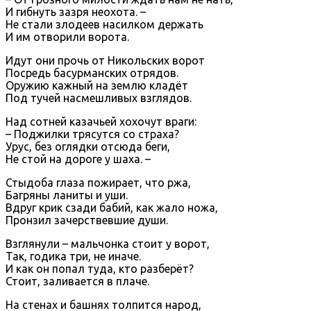
И гибнуть зазря неохота. –
Не стали злодеев насилком держать
И им отворили ворота.
Идут они прочь от Никольских ворот
Посредь басурманских отрядов.
Оружию кажный на землю кладёт
Под тучей насмешливых взглядов.
Над сотней казачьей хохочут враги:
– Поджилки трясутся со страха?
Урус, без оглядки отсюда беги,
Не стой на дороге у шаха. –
Стыдоба глаза пожирает, что ржа,
Багряны ланиты и уши.
Вдруг крик сзади бабий, как жало ножа,
Пронзил зачерствевшие души.
Взглянули – мальчонка стоит у ворот,
Так, годика три, не иначе.
И как он попал туда, кто разберёт?
Стоит, заливается в плаче.
На стенах и башнях толпится народ,