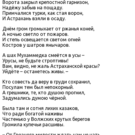
Ворота закрыл крепостной гарнизон,
Надёжу забыв на пощаду.
Примчалися турки, как стая ворон,
И Астрахань взяли в осаду.
Днём гром громыхает от ржанья коней,
А ночью светло от пожаров.
И степь освещается светом огней
Костров у шатров янычаров.
А шах Мухаммедка смеётся в усы –
Урусы, не будьте строптивы!
Вам, видно, не жаль Астраханской красы?
Уйдёте – останетесь живы. –
Кто совесть да веру в груди сохранил,
Посулам тем был непокорный.
А грешники, те, кто душою прогнил,
Задумались думою чёрной.
Была там и сотня лихих казаков,
Что ради богатой наживы
Частенько у Волжских крутых берегов
Громила купечьи расшивы.
– От Грозного милости ждать нам не нать,