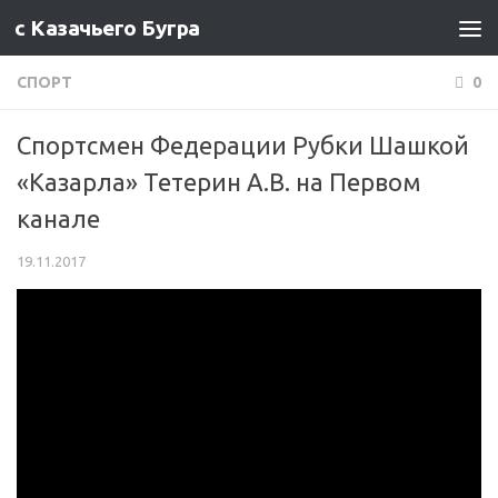
с Казачьего Бугра
Перейти к содержимому
СПОРТ
0
Спортсмен Федерации Рубки Шашкой
«Казарла» Тетерин А.В. на Первом
канале
19.11.2017