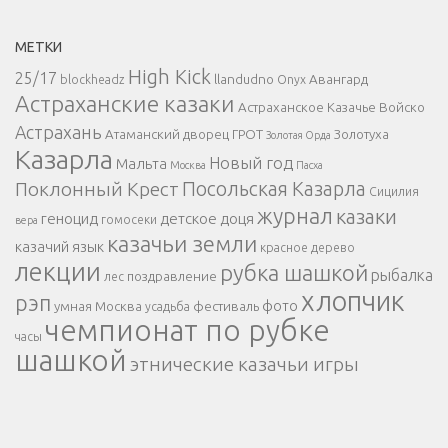
МЕТКИ
High Kick
25/17
llandudno
Авангард
blockheadz
Onyx
Астраханские казаки
Астраханское Казачье Войско
Астрахань
Атаманский дворец
ГРОТ
Золотуха
Золотая Орда
Казарла
Новый год
Мальта
Москва
Пасха
Поклонный Крест
Посольская Казарла
Сицилия
журнал
казаки
геноцид
детское
доця
гомосеки
вера
казачьи земли
казачий язык
красное дерево
лекции
рубка шашкой
рыбалка
поздравление
лес
хлопчик
рэп
фото
умная Москва
фестиваль
усадьба
чемпионат по рубке
часы
шашкой
этнические казачьи игры