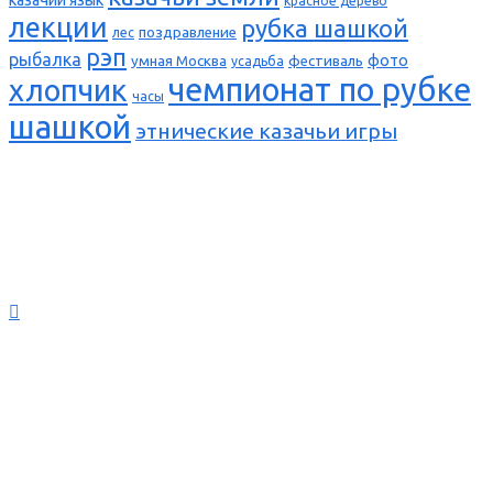
красное дерево
лекции
рубка шашкой
поздравление
лес
рэп
рыбалка
фото
умная Москва
фестиваль
усадьба
чемпионат по рубке
хлопчик
часы
шашкой
этнические казачьи игры