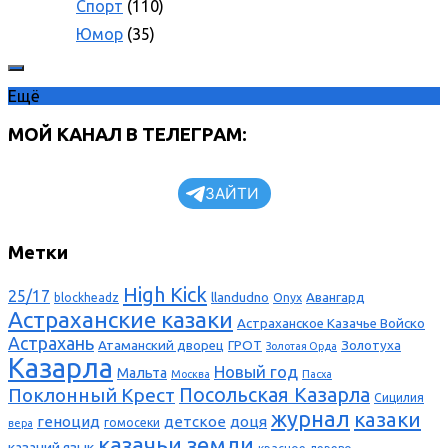
Спорт
(110)
Юмор
(35)
Ещё
МОЙ КАНАЛ В ТЕЛЕГРАМ:
ЗАЙТИ
Метки
High Kick
25/17
llandudno
Авангард
blockheadz
Onyx
Астраханские казаки
Астраханское Казачье Войско
Астрахань
Атаманский дворец
ГРОТ
Золотуха
Золотая Орда
Казарла
Новый год
Мальта
Москва
Пасха
Поклонный Крест
Посольская Казарла
Сицилия
журнал
казаки
геноцид
детское
доця
гомосеки
вера
казачьи земли
казачий язык