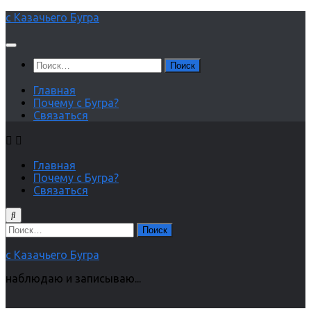
Перейти
с Казачьего Бугра
к
содержимому
Найти:
Главная
Почему с Бугра?
Связаться
Главная
Почему с Бугра?
Связаться
Найти:
с Казачьего Бугра
наблюдаю и записываю...