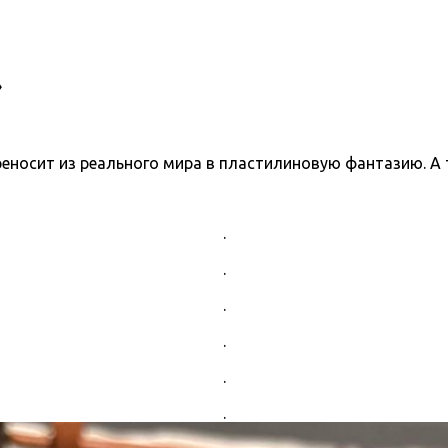
»
ереносит из реального мира в пластилиновую фантазию. А
.
.
.
.
.
.