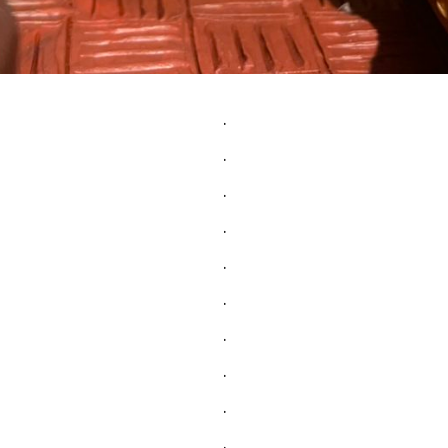
.
.
.
.
.
.
.
.
.
.