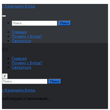
Перейти
с Казачьего Бугра
к
содержимому
Найти:
Главная
Почему с Бугра?
Связаться
Главная
Почему с Бугра?
Связаться
Найти:
с Казачьего Бугра
наблюдаю и записываю...