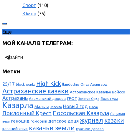
Спорт
(110)
Юмор
(35)
Ещё
МОЙ КАНАЛ В ТЕЛЕГРАМ:
ЗАЙТИ
Метки
High Kick
25/17
llandudno
Авангард
blockheadz
Onyx
Астраханские казаки
Астраханское Казачье Войско
Астрахань
Атаманский дворец
ГРОТ
Золотуха
Золотая Орда
Казарла
Новый год
Мальта
Москва
Пасха
Поклонный Крест
Посольская Казарла
Сицилия
журнал
казаки
геноцид
детское
доця
гомосеки
вера
казачьи земли
казачий язык
красное дерево