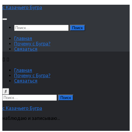
Перейти
с Казачьего Бугра
к
содержимому
Найти:
Главная
Почему с Бугра?
Связаться
Главная
Почему с Бугра?
Связаться
Найти:
с Казачьего Бугра
наблюдаю и записываю...