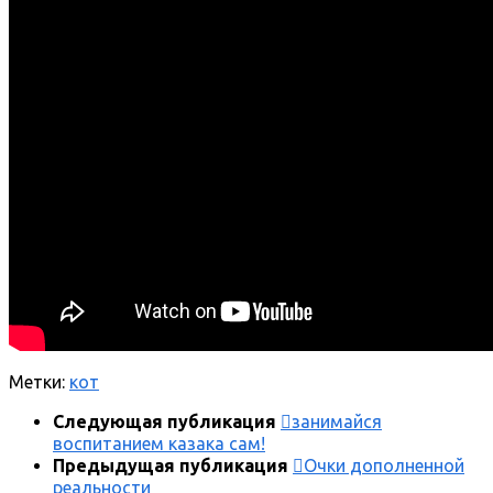
Метки:
кот
Следующая публикация
занимайся
воспитанием казака сам!
Предыдущая публикация
Очки дополненной
реальности