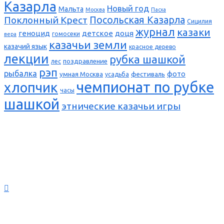
Казарла
Новый год
Мальта
Москва
Пасха
Поклонный Крест
Посольская Казарла
Сицилия
журнал
казаки
геноцид
детское
доця
гомосеки
вера
казачьи земли
казачий язык
красное дерево
лекции
рубка шашкой
поздравление
лес
рэп
рыбалка
фото
умная Москва
фестиваль
усадьба
чемпионат по рубке
хлопчик
часы
шашкой
этнические казачьи игры