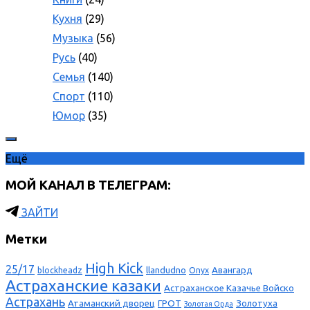
Кухня
(29)
Музыка
(56)
Русь
(40)
Семья
(140)
Спорт
(110)
Юмор
(35)
Ещё
МОЙ КАНАЛ В ТЕЛЕГРАМ:
ЗАЙТИ
Метки
High Kick
25/17
llandudno
Авангард
blockheadz
Onyx
Астраханские казаки
Астраханское Казачье Войско
Астрахань
Атаманский дворец
ГРОТ
Золотуха
Золотая Орда