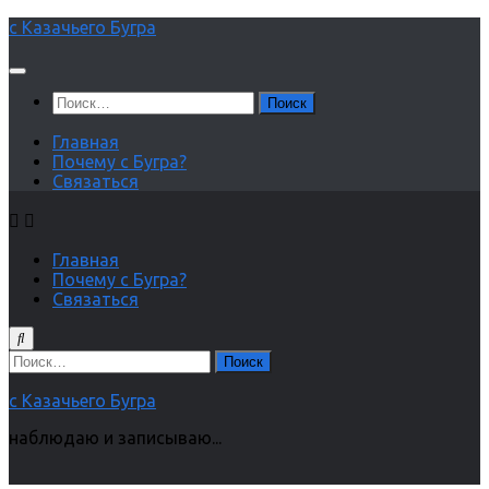
Перейти
с Казачьего Бугра
к
содержимому
Найти:
Главная
Почему с Бугра?
Связаться
Главная
Почему с Бугра?
Связаться
Найти:
с Казачьего Бугра
наблюдаю и записываю...