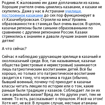
Родине. К жалованию им даже доплачивали из казны.
Хорошие учителя очень ценились казаками, и казаки не
скупились. Даже у нас в Астрахани
училище,
построенное казаками
до сих пор функционирует в
ст.Казачебугровская. Строили на века! Уровень
образованности в станицах был очень высок. В целом,
казачьи регионы были самыми образованными по
сравнению с другими регионами России. Казаки
стремились к знаниям и давали лучшие знания своим
детям!
А что сейчас?
Сейчас я наблюдаю удручающее зрелище в казачьей и
околоказачьей среде. Все, так называемые, казачьи
общества (реестровые и нереестровые) занимаются
лишь патриотическим воспитанием детей. Всё бы
хорошо, но только это патриотическое воспитание
сводится к тому, что мужчина в годах (обычно,
бывший военный, почему-то) приходит в казачьи
классы читать лекции по истории или о том, какие
раньше были традиции у казаков. Соблюдает ли он их
сам в реальной жизни? Вряд ли. Но других учит, тем не
менее. То есть, рассказывает о прошлом. И всё на этом!
Хотя нет, не всё. В лучшем случае, местные атаманы