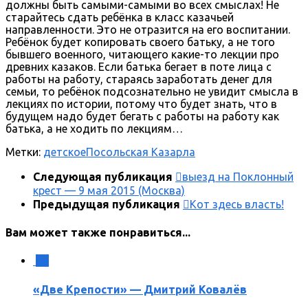
должны быть самыми-самыми во всех смыслах! Не
старайтесь сдать ребёнка в класс казачьей
направленности. Это не отразится на его воспитании.
Ребёнок будет копировать своего батьку, а не того
бывшего военного, читающего какие-то лекции про
древних казаков. Если батька бегает в поте лица с
работы на работу, стараясь заработать денег для
семьи, то ребёнок подсознательно не увидит смысла в
лекциях по истории, потому что будет знать, что в
будущем надо будет бегать с работы на работу как
батька, а не ходить по лекциям…
Метки:
детское
Посольская Казарла
Следующая публикация
выезд на Поклонный
крест — 9 мая 2015 (Москва)
Предыдущая публикация
Кот здесь власть!
Вам может также понравиться...
0
«Две Крепости» — Дмитрий Ковалёв