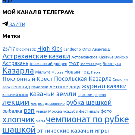
Ещё
МОЙ КАНАЛ В ТЕЛЕГРАМ:
ЗАЙТИ
Метки
High Kick
25/17
llandudno
Авангард
blockheadz
Onyx
Астраханские казаки
Астраханское Казачье Войско
Астрахань
Атаманский дворец
ГРОТ
Золотуха
Золотая Орда
Казарла
Новый год
Мальта
Москва
Пасха
Поклонный Крест
Посольская Казарла
Сицилия
журнал
казаки
геноцид
детское
доця
гомосеки
вера
казачьи земли
казачий язык
красное дерево
лекции
рубка шашкой
поздравление
лес
рэп
рыбалка
фото
умная Москва
фестиваль
усадьба
чемпионат по рубке
хлопчик
часы
шашкой
этнические казачьи игры