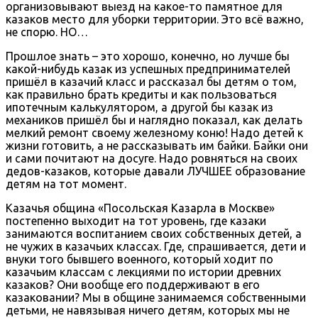
организовывают выезд на какое-то памятное для
казаков место для уборки территории. Это всё важно,
не спорю. НО…
Прошлое знать – это хорошо, конечно, но лучше бы
какой-нибудь казак из успешных предпринимателей
пришёл в казачий класс и рассказал бы детям о том,
как правильно брать кредиты и как пользоваться
ипотечным калькулятором, а другой бы казак из
механиков пришёл бы и наглядно показал, как делать
мелкий ремонт своему железному коню! Надо детей к
жизни готовить, а не рассказывать им байки. Байки они
и сами почитают на досуге. Надо ровняться на своих
дедов-казаков, которые давали ЛУЧШЕЕ образование
детям на тот момент.
Казачья община «Посольская Казарла в Москве»
постепенно выходит на тот уровень, где казаки
занимаются воспитанием своих собственных детей, а
не чужих в казачьих классах. Где, спрашивается, дети и
внуки того бывшего военного, который ходит по
казачьим классам с лекциями по истории древних
казаков? Они вообще его поддерживают в его
казаковании? Мы в общине занимаемся собственными
детьми, не навязывая ничего детям, которых мы не