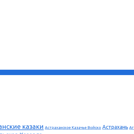
анские казаки
Астрахань
Астраханское Казачье Войско
Ат