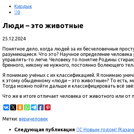
Кирдык
0
Люди – это животные
25.12.2024
Понятное дело, когда людей за их бесчеловечные прос
разумеющееся. Что это? Научное определение человека
управлять-то легче. Человеку то понятие Родины стира
бренного, никому не нужного, постоянно болеющего тел
Я понимаю учёных с их классификацией. Я понимаю уни
к этому обыденному «люди – это животные»? То есть, м
Тогда можно пойти дальше и классифицировать всё звёз
Что же в итоге отличает человека от животного или от
Метки:
вера
человек
Следующая публикация
С Новым годом! (Казач