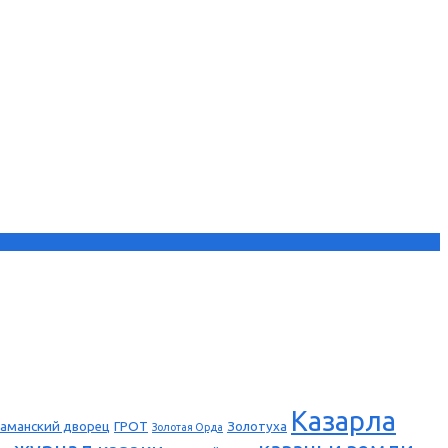
Казарла
аманский дворец
ГРОТ
Золотуха
Золотая Орда