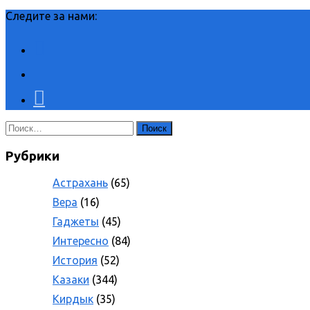
Следите за нами:
Найти:
Рубрики
Астрахань
(65)
Вера
(16)
Гаджеты
(45)
Интересно
(84)
История
(52)
Казаки
(344)
Кирдык
(35)