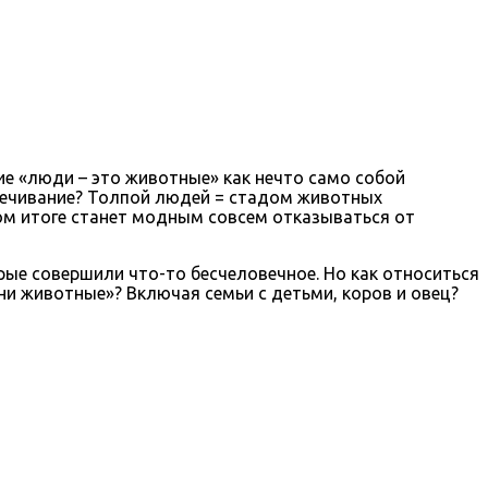
е «люди – это животные» как нечто само собой
овечивание? Толпой людей = стадом животных
ном итоге станет модным совсем отказываться от
ые совершили что-то бесчеловечное. Но как относиться
ни животные»? Включая семьи с детьми, коров и овец?