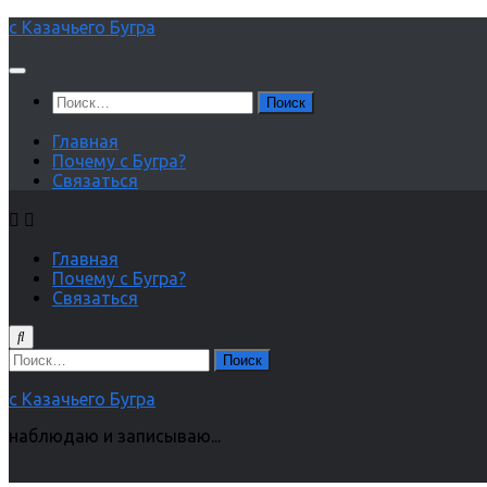
Перейти
с Казачьего Бугра
к
содержимому
Найти:
Главная
Почему с Бугра?
Связаться
Главная
Почему с Бугра?
Связаться
Найти:
с Казачьего Бугра
наблюдаю и записываю...