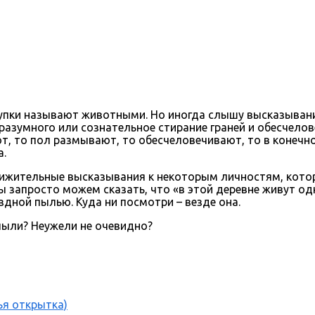
тупки называют животными. Но иногда слышу высказывани
 разумного или сознательное стирание граней и обесчел
ют, то пол размывают, то обесчеловечивают, то в конеч
а.
чижительные высказывания к некоторым личностям, котор
ы запросто можем сказать, что «в этой деревне живут од
дной пылью. Куда ни посмотри – везде она.
 пыли? Неужели не очевидно?
ья открытка)