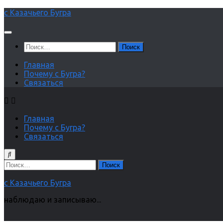
Перейти
с Казачьего Бугра
к
содержимому
Найти:
Главная
Почему с Бугра?
Связаться
Главная
Почему с Бугра?
Связаться
Найти:
с Казачьего Бугра
наблюдаю и записываю...