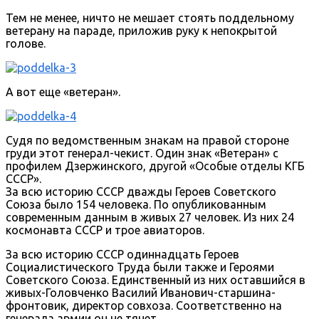
Тем не менее, ничто не мешает стоять поддельному
ветерану на параде, приложив руку к непокрытой
голове.
А вот еще «ветеран».
Судя по ведомственным знакам на правой стороне
груди этот генерал-чекист. Один знак «Ветеран» с
профилем Дзержинского, другой «Особые отделы КГБ
СССР».
За всю историю СССР дважды Героев Советского
Союза было 154 человека. По опубликованным
современным данным в живых 27 человек. Из них 24
космонавта СССР и трое авиаторов.
За всю историю СССР одиннадцать Героев
Социалистического Труда были также и Героями
Советского Союза. Единственный из них оставшийся в
живых-Головченко Василий Иванович-старшина-
фронтовик, директор совхоза. Соответственно на
генерала армии он не тянет.