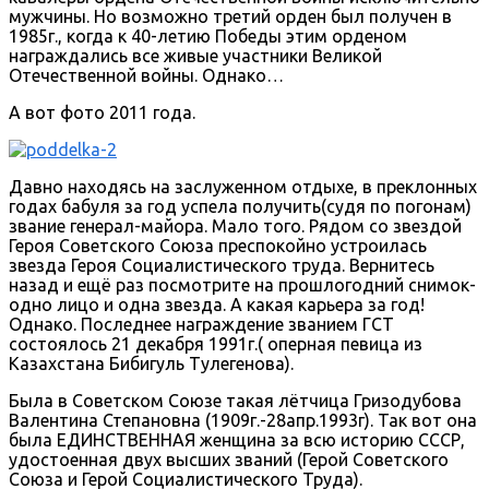
мужчины. Но возможно третий орден был получен в
1985г., когда к 40-летию Победы этим орденом
награждались все живые участники Великой
Отечественной войны. Однако…
А вот фото 2011 года.
Давно находясь на заслуженном отдыхе, в преклонных
годах бабуля за год успела получить(судя по погонам)
звание генерал-майора. Мало того. Рядом со звездой
Героя Советского Союза преспокойно устроилась
звезда Героя Социалистического труда. Вернитесь
назад и ещё раз посмотрите на прошлогодний снимок-
одно лицо и одна звезда. А какая карьера за год!
Однако. Последнее награждение званием ГСТ
состоялось 21 декабря 1991г.( оперная певица из
Казахстана Бибигуль Тулегенова).
Была в Советском Союзе такая лётчица Гризодубова
Валентина Степановна (1909г.-28апр.1993г). Так вот она
была ЕДИНСТВЕННАЯ женщина за всю историю СССР,
удостоенная двух высших званий (Герой Советского
Союза и Герой Социалистического Труда).