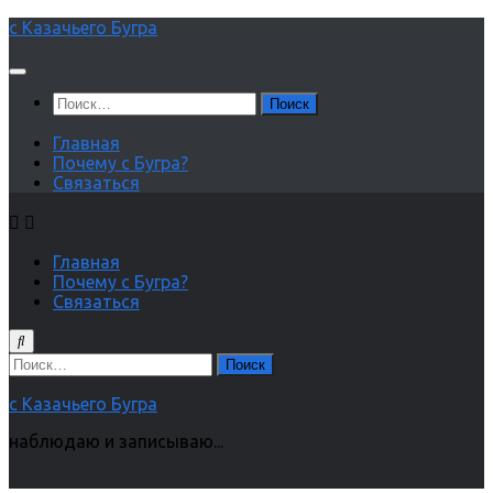
Перейти
с Казачьего Бугра
к
содержимому
Найти:
Главная
Почему с Бугра?
Связаться
Главная
Почему с Бугра?
Связаться
Найти:
с Казачьего Бугра
наблюдаю и записываю...