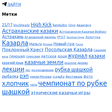
ЗАЙТИ
Метки
High Kick
25/17
llandudno
Авангард
blockheadz
Onyx
Астраханские казаки
Астраханское Казачье Войско
Астрахань
Атаманский дворец
ГРОТ
Золотуха
Золотая Орда
Казарла
Новый год
Мальта
Москва
Пасха
Поклонный Крест
Посольская Казарла
Сицилия
журнал
казаки
геноцид
детское
доця
гомосеки
вера
казачьи земли
казачий язык
красное дерево
лекции
рубка шашкой
поздравление
лес
рэп
рыбалка
фото
умная Москва
фестиваль
усадьба
чемпионат по рубке
хлопчик
часы
шашкой
этнические казачьи игры