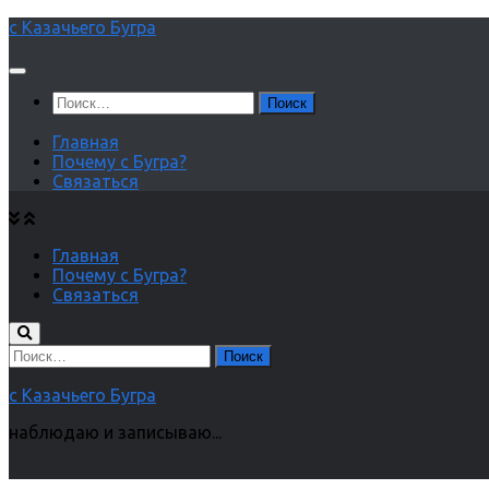
Перейти
с Казачьего Бугра
к
содержимому
Найти:
Главная
Почему с Бугра?
Связаться
Главная
Почему с Бугра?
Связаться
Найти:
с Казачьего Бугра
наблюдаю и записываю...