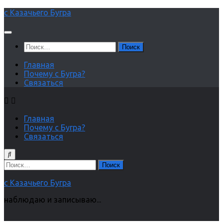
Перейти
с Казачьего Бугра
к
содержимому
Найти:
Главная
Почему с Бугра?
Связаться
Главная
Почему с Бугра?
Связаться
Найти:
с Казачьего Бугра
наблюдаю и записываю...