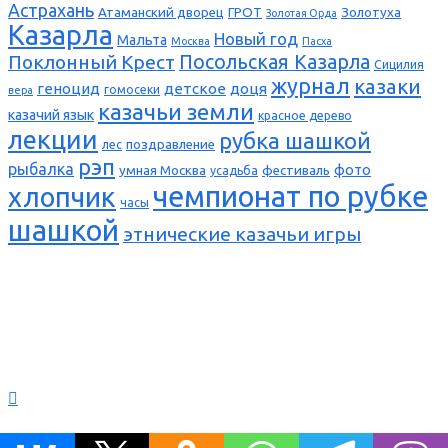
Астрахань
Атаманский дворец
ГРОТ
Золотуха
Золотая Орда
Казарла
Новый год
Мальта
Москва
Пасха
Поклонный Крест
Посольская Казарла
Сицилия
журнал
казаки
геноцид
детское
доця
гомосеки
вера
казачьи земли
казачий язык
красное дерево
лекции
рубка шашкой
поздравление
лес
рэп
рыбалка
фото
умная Москва
фестиваль
усадьба
чемпионат по рубке
хлопчик
часы
шашкой
этнические казачьи игры