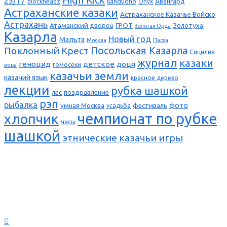
25/17
llandudno
Авангард
blockheadz
Onyx
Астраханские казаки
Астраханское Казачье Войско
Астрахань
Атаманский дворец
ГРОТ
Золотуха
Золотая Орда
Казарла
Новый год
Мальта
Москва
Пасха
Поклонный Крест
Посольская Казарла
Сицилия
журнал
казаки
геноцид
детское
доця
гомосеки
вера
казачьи земли
казачий язык
красное дерево
лекции
рубка шашкой
поздравление
лес
рэп
рыбалка
фото
умная Москва
фестиваль
усадьба
чемпионат по рубке
хлопчик
часы
шашкой
этнические казачьи игры